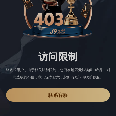
访问限制
尊敬的用户，由于相关法律限制，您所在地区无法访问J9产品，对
此造成的不便，我们深表歉意，您如有疑问请联系客服。
联系客服