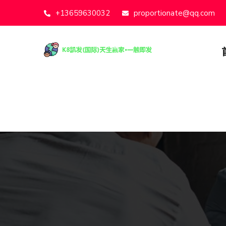
+13659630032
proportionate@qq.com