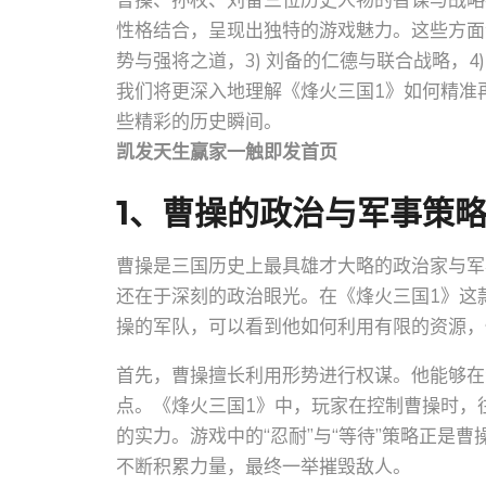
曹操、孙权、刘备三位历史人物的智谋与战略
性格结合，呈现出独特的游戏魅力。这些方面包
势与强将之道，3) 刘备的仁德与联合战略，
我们将更深入地理解《烽火三国1》如何精准
些精彩的历史瞬间。
凯发天生赢家一触即发首页
1、曹操的政治与军事策
曹操是三国历史上最具雄才大略的政治家与军
还在于深刻的政治眼光。在《烽火三国1》这
操的军队，可以看到他如何利用有限的资源，
首先，曹操擅长利用形势进行权谋。他能够在
点。《烽火三国1》中，玩家在控制曹操时，
的实力。游戏中的“忍耐”与“等待”策略正是
不断积累力量，最终一举摧毁敌人。