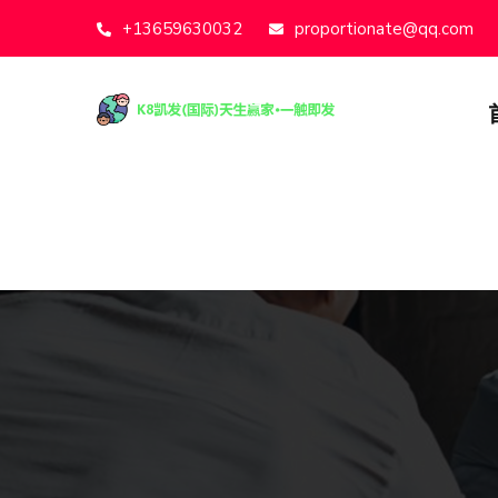
+13659630032
proportionate@qq.com