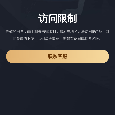
访问限制
尊敬的用户，由于相关法律限制，您所在地区无法访问J9产品，对
此造成的不便，我们深表歉意，您如有疑问请联系客服。
联系客服