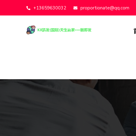
+13659630032
proportionate@qq.com